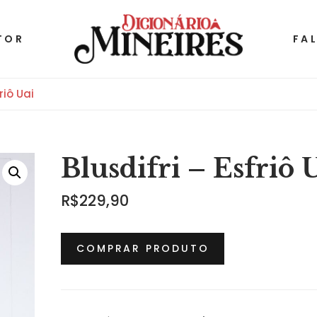
TOR
FA
riô Uai
Blusdifri – Esfriô 
R$
229,90
COMPRAR PRODUTO