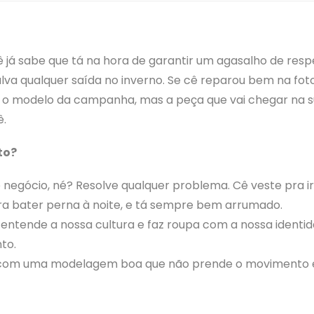
 já sabe que tá na hora de garantir um agasalho de respe
lva qualquer saída no inverno. Se cê reparou bem na fot
 é o modelo da campanha, mas a peça que vai chegar na 
ê.
to?
 negócio, né? Resolve qualquer problema. Cê veste pra i
a bater perna à noite, e tá sempre bem arrumado.
ntende a nossa cultura e faz roupa com a nossa identid
to.
 com uma modelagem boa que não prende o movimento 