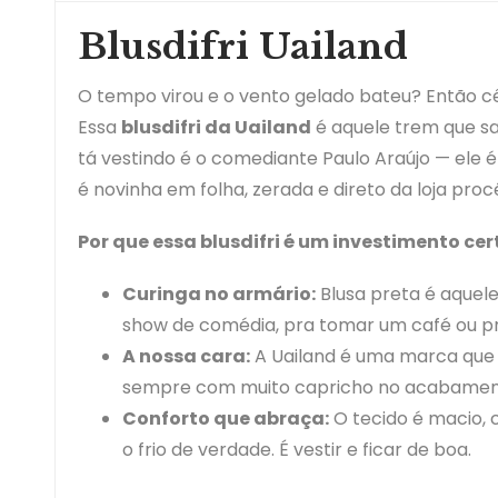
Blusdifri Uailand
O tempo virou e o vento gelado bateu? Então cê
Essa
blusdifri da Uailand
é aquele trem que sa
tá vestindo é o comediante Paulo Araújo — ele
é novinha em folha, zerada e direto da loja proc
Por que essa blusdifri é um investimento cer
Curinga no armário:
Blusa preta é aquele
show de comédia, pra tomar um café ou pr
A nossa cara:
A Uailand é uma marca que e
sempre com muito capricho no acabamen
Conforto que abraça:
O tecido é macio,
o frio de verdade. É vestir e ficar de boa.