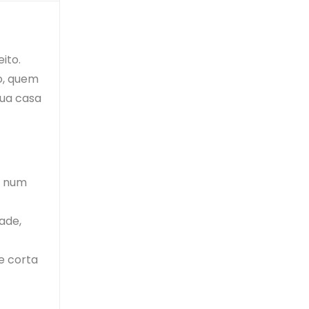
ito.
o, quem
sua casa
r num
ade,
e corta